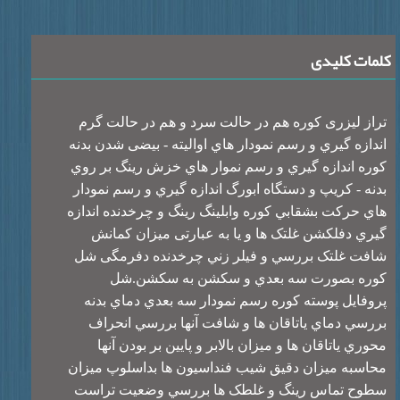
ات کلیدی
از لیزری کوره هم در حالت سرد و هم در حالت گرم
دازه گيري و رسم نمودار هاي اواليته - بیضی شدن بدنه
ره اندازه گيري و رسم نموار هاي خزش رينگ بر روي
نه - کریپ و دستگاه ابورگ اندازه گيري و رسم نمودار
ي حرکت بشقابي کوره وابلينگ رينگ و چرخدنده اندازه
ري دفلکشن غلتک ها و یا به عبارتی میزان کمانش
فت غلتک بررسي و فيلر زني چرخدنده دفرمگی شل
ره بصورت سه بعدي و سکشن به سکشن.شل
وفايل پوسته کوره رسم نمودار سه بعدي دماي بدنه
رسي دماي ياتاقان ها و شافت آنها بررسي انحراف
ري ياتاقان ها و ميزان بالابر و پايين بر بودن آنها
اسبه ميزان دقيق شيب فنداسيون ها بداسلوپ ميزان
وح تماس رينگ و غلطک ها بررسي وضعيت تراست