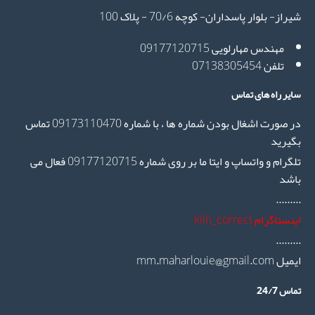
راز- بلوار پاسداران- کوچه 70/6 - پلاک 100
مهندس مهارلویی 09177120715
تلفن 07138305454
یر راه های تماس
در صورت اشغال بودن شماره ها ، با شماره 09173110470 تماس
یرید
تلگرام و واتساپ و ایتا ما بر روی شماره 09177120715 فعال می
شد
.......
ستاگرام kiln_correct
.......
mm.maharlouie@gmail.co
س 24/7