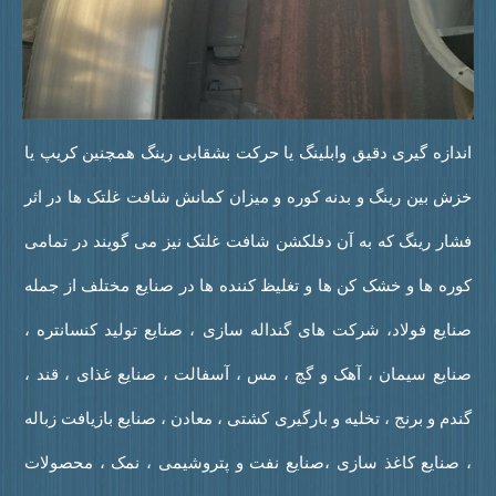
ندازه گیری دقیق وابلینگ یا حرکت بشقابی رینگ همچنین کریپ یا
زش بین رینگ و بدنه کوره و میزان کمانش شافت غلتک ها در اثر
شار رینگ که به آن دفلکشن شافت غلتک نیز می گویند در تمامی
وره ها و خشک کن ها و تغلیظ کننده ها در صنایع مختلف از جمله
نایع فولاد، شرکت های گنداله سازی ، صنایع تولید کنسانتره ،
نایع سیمان ، آهک و گچ ، مس ، آسفالت ، صنایع غذای ، قند ،
ندم و برنج ، تخلیه و بارگیری کشتی ، معادن ، صنایع بازیافت زباله
 صنایع کاغذ سازی ،صنایع نفت و پتروشیمی ، نمک ، محصولات